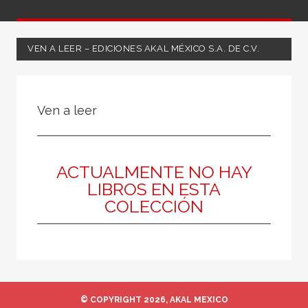
VEN A LEER – EDICIONES AKAL MÉXICO S.A. DE C.V.
NUESTRAS COLECCIONES
Ven a leer
50 Aniversario
A fondo
Ágora / Teoría
ACTUALMENTE NO HAY
LIBROS EN ESTA
Akadémica
COLECCIÓN
Akadémica
Akal Infantil
Anverso
Arealonga - Letras galegas
© COPYRIGHT 2026, AKAL MEXICO
Arqueología