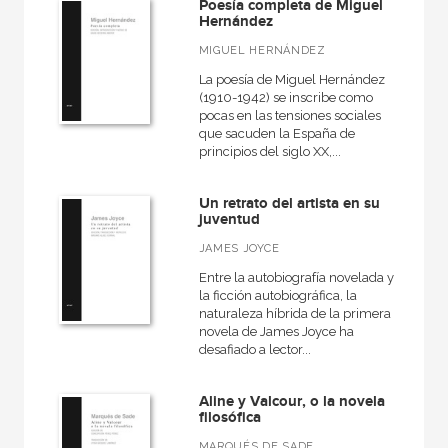
Poesía completa de Miguel
Hernández
Arquitectura
MIGUEL HERNÁNDEZ
Arquitectura (textos de arquitectura)
La poesía de Miguel Hernández
Arte contemporáneo
(1910-1942) se inscribe como
pocas en las tensiones sociales
Arte en contexto
que sacuden la España de
principios del siglo XX,...
Artefactos
Artesanos medievales
Un retrato del artista en su
juventud
Artes, técnicas y métodos
JAMES JOYCE
Arte y estética
Entre la autobiografía novelada y
la ficción autobiográfica, la
Astronomía
naturaleza híbrida de la primera
Atlas Akal
novela de James Joyce ha
desafiado a lector...
Básica de bolsillo
Básica de Bolsillo  Adorno. Obra completa
Aline y Valcour, o la novela
filosófica
Básica de Bolsillo  Alejo Carpentier. Narrativa completa
MARQUÉS DE SADE