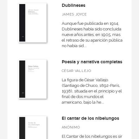
Rústica
Dublineses
JAMES JOYCE
Aunque fue publicada en 1914,
Dublineses había sido concluida
CATÁLOGOS PDF
nueve años antes, en 1905, mas
el retraso de su aparición pública
Catálogos PDF
no había sid...
Poesía y narrativa completas
CÉSAR VALLEJO
La figura de César Vallejo
(Santiago de Chuco, 1892-París,
1938), situada en el principio y el
final de dos mundos el
americano, bajo la he...
El cantar de los nibelungos
ANÓNIMO
El Cantar de los nibelungos es sin