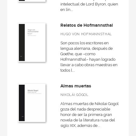
+
intelectual de Lord Byron, quien
Ocio
en lín...
+
Salud
+
Relatos de Hofmannsthal
Texto escolar
HUGO VON HOFMANNSTHAL
Son pocos los escritores en
lengua alemana, después de
NUESTROS FORMATOS
Goethe, que –como
Hofmannsthal– hayan logrado
Cartoné
llevar a cabo obras maestras en
todos l...
Ebook
Ebook
Almas muertas
NIKOLÁI GÓGOL
Espiral
Almas muertas de Nikolai Gogol
Grapa
goza del nada despreciable
honor de ser la primera gran
Papel
novela de la literatura rusa del
siglo XIX, además de...
Papel