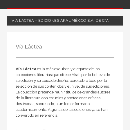
VÍA LÁCTEA – EDICIONES AKAL MÉXICO S.A. DE C.V.
NUESTRAS COLECCIONES
Vía Láctea
50 Aniversario
A fondo
Ágora / Teoría
Vía Láctea
es la más exquisita y elegante de las
colecciones literarias que ofrece Akal, por la belleza de
Akadémica
su edición y su cuidado diseño, pero sobre todo por la
selección de sus contenidos y el nivel de sus ediciones.
Akadémica
La colección pretende reunir títulos de grandes autores
Akal Infantil
de la literatura con estudios y anotaciones críticas
destinadas, sobre todo, a un lector formado
Anverso
académicamente. Algunas de las ediciones ya se han
convertido en referencia.
Arealonga - Letras galegas
Arqueología