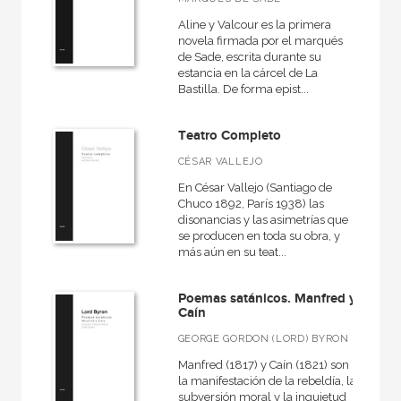
Básica de Bolsillo  Federico García Lorca. Obra completa
Aline y Valcour es la primera
novela firmada por el marqués
Básica de Bolsillo  Serie Ciencia
de Sade, escrita durante su
estancia en la cárcel de La
Básica de Bolsillo  Serie Cien palabras
Bastilla. De forma epist...
VER TODAS... (177)
Teatro Completo
CÉSAR VALLEJO
En César Vallejo (Santiago de
MATERIAS
Chuco 1892, París 1938) las
disonancias y las asimetrías que
+
Actualidad
se producen en toda su obra, y
más aún en su teat...
+
Ciencias humanas y sociales
+
Ciencias naturales y técnicas
Poemas satánicos. Manfred y
Caín
+
Ficción
GEORGE GORDON (LORD) BYRON
+
Infantil y juvenil
Manfred (1817) y Caín (1821) son
la manifestación de la rebeldía, la
+
No - Ficción
subversión moral y la inquietud