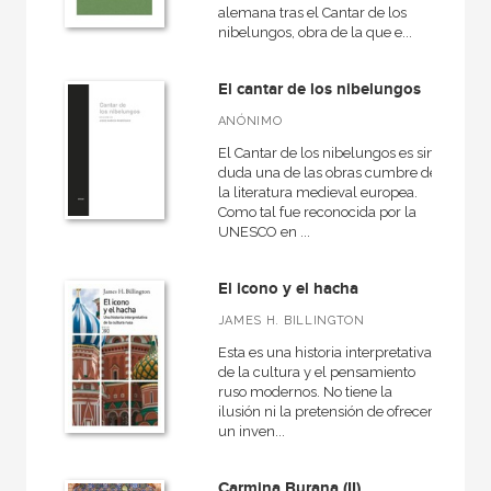
Básica de Bolsillo  Serie Clásicos de la literatura italiana
alemana tras el Cantar de los
nibelungos, obra de la que e...
Clásicos latinos medievales y renacentistas
Fundamentos
El cantar de los nibelungos
Grandes libros
ANÓNIMO
El Cantar de los nibelungos es sin
Historia
duda una de las obras cumbre de
la literatura medieval europea.
Historia del mundo
Como tal fue reconocida por la
Historia del pensamiento y la cultura
UNESCO en ...
Nuestros clásicos
El icono y el hacha
Universitaria
JAMES H. BILLINGTON
Vía Láctea
Esta es una historia interpretativa
de la cultura y el pensamiento
ruso modernos. No tiene la
ilusión ni la pretensión de ofrecer
un inven...
NUESTROS FORMATOS
Cartoné
Carmina Burana (II)