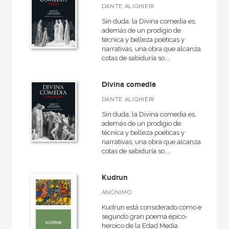
DANTE ALIGHIERI
Teatro
Sin duda, la Divina comedia es,
Contemporánea
además de un prodigio de
técnica y belleza poéticas y
Narrativa
narrativas, una obra que alcanza
cotas de sabiduría so...
Historia de la literatura
Medieval
Divina comedia
Antiguo
DANTE ALIGHIERI
Teoría literaria
Sin duda, la Divina comedia es,
además de un prodigio de
VER TODAS... (12)
técnica y belleza poéticas y
narrativas, una obra que alcanza
cotas de sabiduría so...
Kudrun
NUESTRAS COLECCIONES
ANÓNIMO
Básica de bolsillo
Kudrun está considerado como el
Básica de Bolsillo  Serie Clásicos de la literatura alemana
segundo gran poema épico-
heroico de la Edad Media