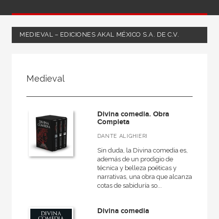
MEDIEVAL – EDICIONES AKAL MÉXICO S.A. DE C.V.
FILTRADO POR:
Medieval
Ciencias humanas y sociales
Lengua y literatura
Divina comedia. Obra
Medieval
Completa
DANTE ALIGHIERI
Sin duda, la Divina comedia es,
además de un prodigio de
MATERIAS
técnica y belleza poéticas y
narrativas, una obra que alcanza
General
cotas de sabiduría so...
Moderna
Divina comedia
Poesía