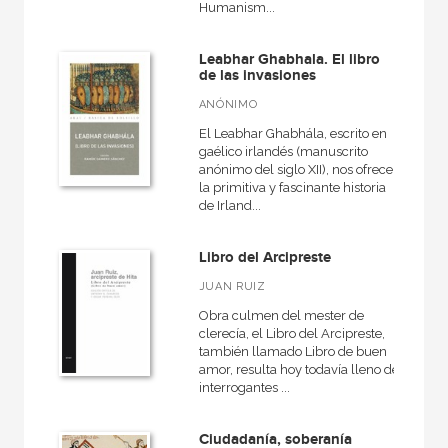
Humanism...
Leabhar Ghabhala. El libro
de las invasiones
ANÓNIMO
El Leabhar Ghabhála, escrito en
gaélico irlandés (manuscrito
anónimo del siglo XII), nos ofrece
la primitiva y fascinante historia
de Irland...
Libro del Arcipreste
JUAN RUIZ
Obra culmen del mester de
clerecía, el Libro del Arcipreste,
también llamado Libro de buen
amor, resulta hoy todavía lleno de
interrogantes ...
Ciudadanía, soberanía