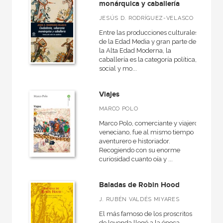
monárquica y caballería
JESÚS D. RODRÍGUEZ-VELASCO
Entre las producciones culturales
de la Edad Media y gran parte de
la Alta Edad Moderna, la
caballería es la categoría política,
social y mo...
Viajes
MARCO POLO
Marco Polo, comerciante y viajero
veneciano, fue al mismo tiempo
aventurero e historiador.
Recogiendo con su enorme
curiosidad cuanto oía y ...
Baladas de Robin Hood
J. RUBÉN VALDÉS MIYARES
El más famoso de los proscritos
de leyenda llegó a la época