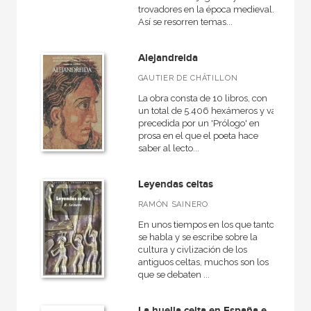
trovadores en la época medieval.
Así se resorren temas...
Alejandreida
GAUTIER DE CHÂTILLON
La obra consta de 10 libros, con
un total de 5.406 hexámeros y va
precedida por un 'Prólogo' en
prosa en el que el poeta hace
saber al lecto...
Leyendas celtas
RAMÓN SAINERO
En unos tiempos en los que tanto
se habla y se escribe sobre la
cultura y civlización de los
antiguos celtas, muchos son los
que se debaten ...
La huella celta en España e