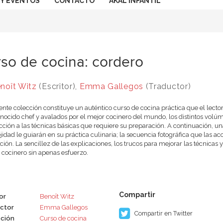
 Y EVENTOS
CONTACTO
AKAL INFANTIL
so de cocina: cordero
noît Witz
(Escritor),
Emma Gallegos
(Traductor)
ente colección constituye un auténtico curso de cocina práctica que el lecto
nocido chef y avalados por el mejor cocinero del mundo, los distintos volú
cción a las técnicas básicas que requiere su preparación. A continuación, un
idad le guiarán en su práctica culinaria; la secuencia fotográfica que las ac
ción. La sencillez de las explicaciones, los trucos para mejorar las técnicas 
 cocinero sin apenas esfuerzo.
or
Benoît Witz
ctor
Emma Gallegos
Compartir en Twitter
ción
Curso de cocina