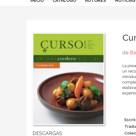
INICIO
CATÁLOGO
AUTORES
NOTICIAS
Cur
de
Be
La pres
un reco
introdu
complej
elabora
experto
Escrit
Tradu
Colec