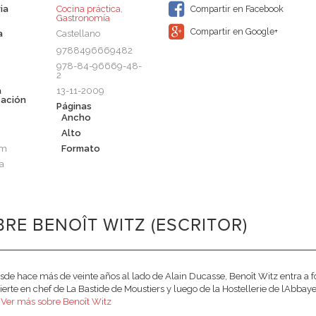
ia
Cocina práctica
,
Compartir en Facebook
Gastronomía
Compartir en Google+
a
Castellano
9788496669482
978-84-96669-48-
2
a
13-11-2009
cación
Páginas
Ancho
Alto
cm
Formato
a
RE BENOÎT WITZ (ESCRITOR)
sde hace más de veinte años al lado de Alain Ducasse, Benoît Witz entra a
ierte en chef de La Bastide de Moustiers y luego de la Hostellerie de lAbbay
.
Ver más sobre Benoît Witz