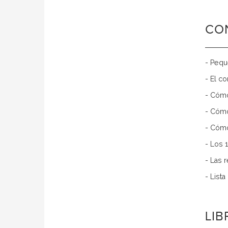
CO
- Pequ
- El c
- Cómo
- Cómo
- Cómo
- Los 
- Las 
- List
LI