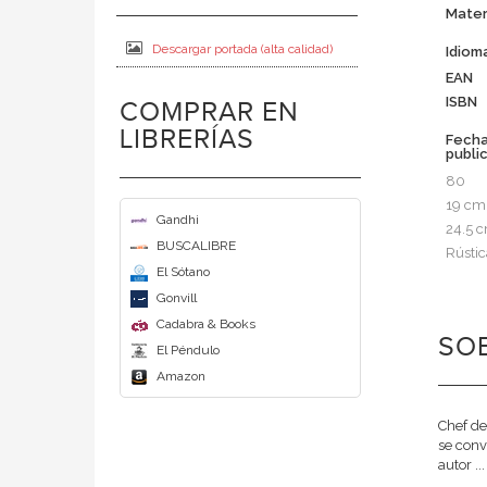
Mater
Descargar portada (alta calidad)
Idiom
EAN
ISBN
COMPRAR EN
LIBRERÍAS
Fech
publi
80
19 cm
Gandhi
24.5 
BUSCALIBRE
Rústic
El Sótano
Gonvill
Cadabra & Books
SOB
El Péndulo
Amazon
Chef de
se conv
autor ..