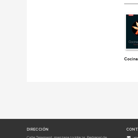
Cocina
DIRECCIÓN
CONT
Calle Tejamanil, manzana 13 lote 15. Pedregal de
at